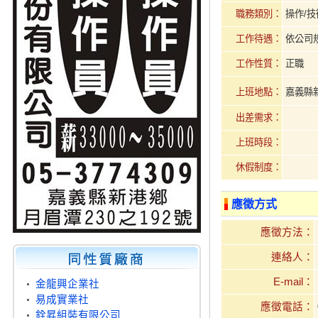
職務類別：
操作/技
工作待遇：
依公司
工作性質：
正職
上班地點：
嘉義縣新
出差需求：
上班時段：
休假制度：
應徵方式
應徵方法：
連絡人：
E-mail：
金龍興企業社
易成實業社
應徵電話：
銓昇組裝有限公司