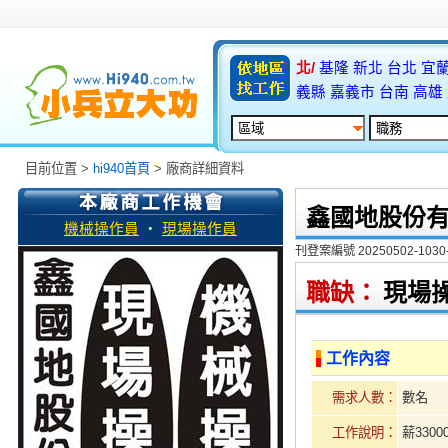
北/
基隆
新北
台北
宜
義縣
嘉義市
台南
高雄
目前位置 >
hi940首頁
> 廠商詳細資料
鑫國地股份
機械操作員
‧
現場操作員
刊登案編號 20250502-1030-
職缺：
現場
工作內容
需求人數：
數名
工作說明：
薪3300