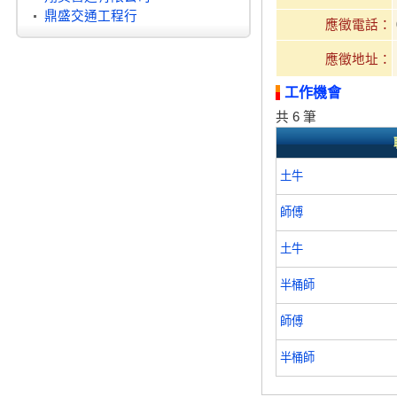
鼎盛交通工程行
應徵電話：
應徵地址：
工作機會
共 6 筆
土牛
師傅
土牛
半桶師
師傅
半桶師