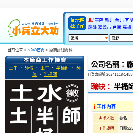
北/
基隆
新北
台北
宜
義縣
嘉義市
台南
高雄
目前位置 >
hi940首頁
> 廠商詳細資料
公司名稱：
土牛
‧
師傅
‧
土牛
‧
半桶師
‧
師
傅
‧
半桶師
刊登案編號 20241118-1455-
職缺：
半桶
工作內容
需求人數：
數名
工作說明：
日薪$23