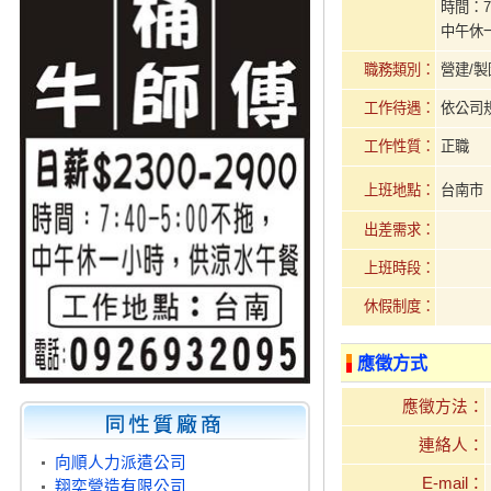
時間：7:
中午休
職務類別：
營建/製
工作待遇：
依公司
工作性質：
正職
上班地點：
台南
出差需求：
上班時段：
休假制度：
應徵方式
應徵方法：
連絡人：
向順人力派遣公司
E-mail：
翔奕營造有限公司