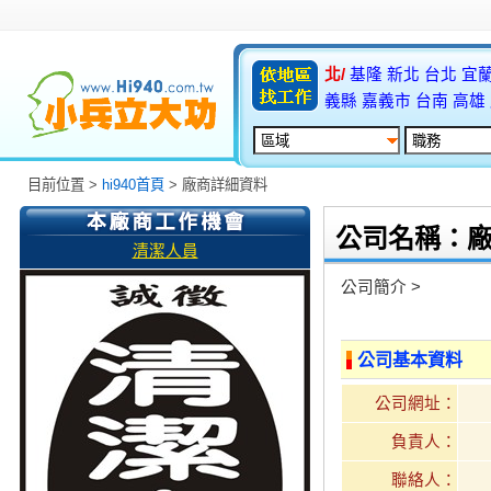
北/
基隆
新北
台北
宜
義縣
嘉義市
台南
高雄
目前位置 >
hi940首頁
> 廠商詳細資料
公司名稱：
清潔人員
公司簡介 >
公司基本資料
公司網址：
負責人：
聯絡人：