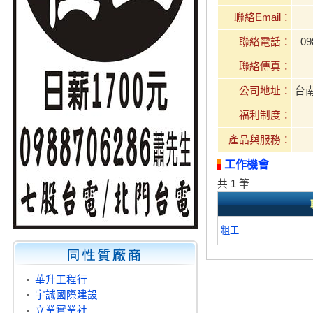
聯絡Email：
聯絡電話：
09
聯絡傳真：
公司地址：
台
福利制度：
產品與服務：
工作機會
共 1 筆
粗工
華升工程行
宇誠國際建設
立業實業社