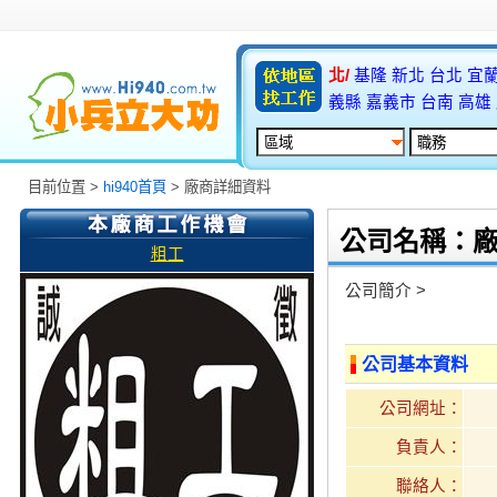
北/
基隆
新北
台北
宜
義縣
嘉義市
台南
高雄
目前位置 >
hi940首頁
> 廠商詳細資料
公司名稱：
粗工
公司簡介 >
公司基本資料
公司網址：
負責人：
聯絡人：