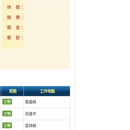
休 假：
娛 樂：
獎 金：
餐 飲：
型態
工作地點
嘉義縣
高雄市
雲林縣