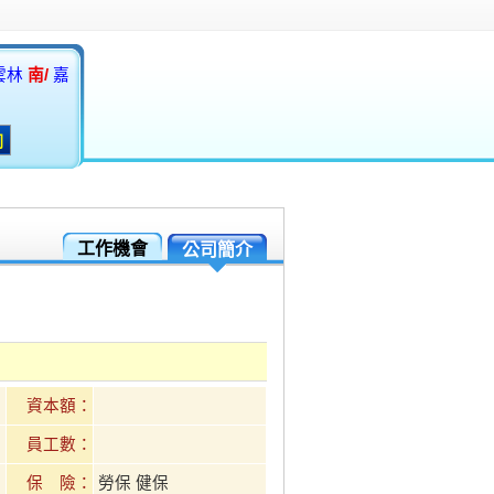
雲林
南/
嘉
工作機會
公司簡介
資本額：
員工數：
保 險：
勞保 健保