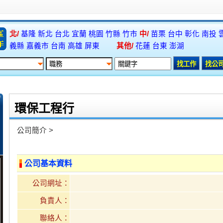
北/
基隆
新北
台北
宜蘭
桃園
竹縣
竹市
中/
苗栗
台中
彰化
南投
義縣
嘉義市
台南
高雄
屏東
其他/
花蓮
台東
澎湖
環保工程行
公司簡介 >
公司基本資料
公司網址：
負責人：
聯絡人：