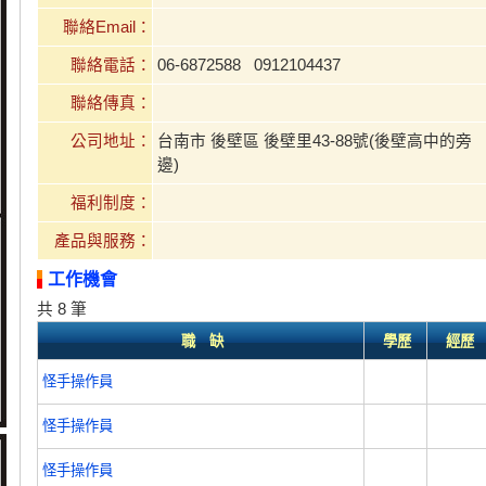
聯絡Email：
聯絡電話：
06-6872588 0912104437
聯絡傳真：
公司地址：
台南市 後壁區 後壁里43-88號(後壁高中的旁
邊)
福利制度：
產品與服務：
工作機會
共 8 筆
職 缺
學歷
經歷
怪手操作員
怪手操作員
怪手操作員